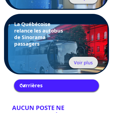
La Québécoise
relance les autobus
de Sinorama
passagers
Voir plus
Carrières
AUCUN POSTE NE