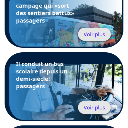
campage qui «sort
des sentiers battus»
passagers
Voir plus
Il conduit un bus
scolaire depuis un
demi-siècle!
passagers
Voir plus