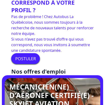
CORRESPOND À VOTRE
PROFIL ?
Pas de problème ! Chez Autobus La
Québécoise, nous sommes toujours à la
recherche de nouveaux talents pour renforcer
notre équipe.
Si vous n’avez pas trouvé d’offre qui vous
correspond, nous vous invitons à soumettre
une candidature spontanée.
POSTULER
Nos offres d'emploi
MÉCANICIEN(NE)
D'AÉRONEF CERTIFIÉ(E) -
SKYJET AVIATION