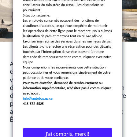
tenues depuis août 2025, incluant des séances avec un
conciliateur du ministère du Travail, les discussions se
poursuivent.
Situation actuelle:
Les employés concernés occupent des fonctions de
chauffeurs d’autobus, ce qui nous empêche de maintenir
les opérations de cette ligne pour le moment. Nous suivons
la situation de près et mettons tout en œuvre afin de
favoriser une reprise des services dans les meilleurs délais.
Les clients ayant effectué une réservation pour des départs
À PROPOS
touchés par l’interruption de service peuvent faire une
demande de remboursement en communiquant avec notre
Autobus La Québécoise fait partie du
équipe.
Nous comprenons les inconvénients que cette situation
Groupe La Québécoise, composé d’une
peut occasionner et vous remercions sincèrement de votre
vingtaine de sociétés actives dans le
patience et de votre confiance.
Pour toute question, demande de remboursement ou
domaine du transport terrestre et aérien
information supplémentaire, n’hésitez pas à communiquer
de personnes. La société a pour territoire
avec nous :
info@autobus.qc.ca
principal le Québec mais elle étend ses
418-872-5525
activités à la grandeur du Canada et aux
État-Unis
J'ai compris, merci!