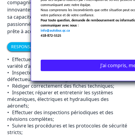
pour des départs touchés par l’interruption de service peuven
compagnie se démarque par ses solutions
communiquant avec notre équipe.
innovantes. La force du Groupe La Québécoise est
Nous comprenons les inconvénients que cette situation peut oc
sa capacité d’adaptation. Son équipe composée de
votre patience et de votre confiance.
Pour toute question, demande de remboursement ou informatio
passionnés de performance est impressionnante et
communiquer avec nous :
prête à accueillir un nouveau membre.
info@autobus.qc.ca
418-872-5525
RESPONSABILITÉS
•
Effectuer l'entretien et les réparations sur une
J'ai compris, me
variété d'aéronefs;
•
Inspecter, réparer et remplacer les composants
défectueux ou endommagés
•
Rédiger correctement des fiches techniques;
•
Inspecter, réparer et entretenir les systèmes
mécaniques, électriques et hydrauliques des
aéronefs;
•
Effectuer des inspections périodiques et des
révisions complètes;
•
Suivre les procédures et les protocoles de sécurité
stricts;