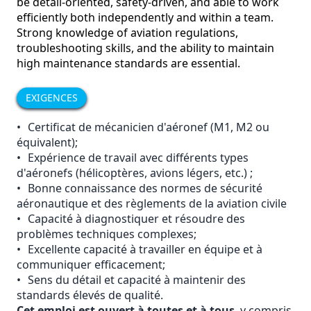
be detail-oriented, safety-driven, and able to work
efficiently both independently and within a team.
Strong knowledge of aviation regulations,
troubleshooting skills, and the ability to maintain
high maintenance standards are essential.
EXIGENCES
•
Certificat de mécanicien d'aéronef (M1, M2 ou
équivalent);
•
Expérience de travail avec différents types
d'aéronefs (hélicoptères, avions légers, etc.) ;
•
Bonne connaissance des normes de sécurité
aéronautique et des règlements de la aviation civile
•
Capacité à diagnostiquer et résoudre des
problèmes techniques complexes;
•
Excellente capacité à travailler en équipe et à
communiquer efficacement;
•
Sens du détail et capacité à maintenir des
standards élevés de qualité.
Cet emploi est ouvert à toutes et à tous
, y compris