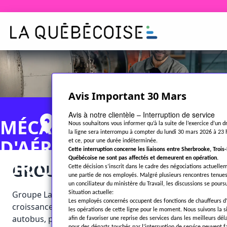
Avis Important 30 Mars
Avis à notre clientèle – Interruption de service
MÉCANICIEN(NE)
QUÉBEC - TEMPSPLEIN
Nous souhaitons vous informer qu’à la suite de l’exercice d’un dr
la ligne sera interrompu à compter du lundi 30 mars 2026 à 23 h
D'AÉRONEF CERTIFIÉ(E) -
et ce, pour une durée indéterminée.
Cette interruption concerne les liaisons entre Sherbrooke, Trois
Québécoise ne sont pas affectés et demeurent en opération.
AIR LIAISON
GROUPE LA QUÉBÉCOISE
Cette décision s’inscrit dans le cadre des négociations actuelle
une partie de nos employés. Malgré plusieurs rencontres tenues
un conciliateur du ministère du Travail, les discussions se pours
Groupe La Québécoise est une entreprise en pleine
Situation actuelle:
Les employés concernés occupent des fonctions de chauffeurs d
croissance. Spécialisée dans le transport par
les opérations de cette ligne pour le moment. Nous suivons la 
autobus, par avion ainsi que par hélicoptères, cette
afin de favoriser une reprise des services dans les meilleurs dél