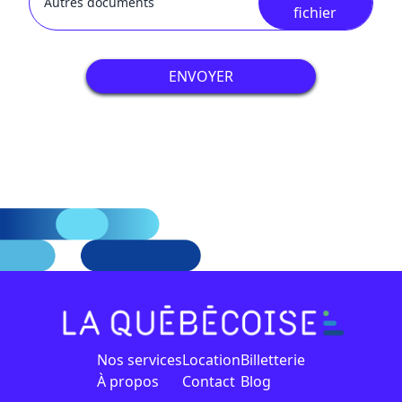
Autres documents
fichier
ENVOYER
Nos services
Location
Billetterie
À propos
Contact
Blog