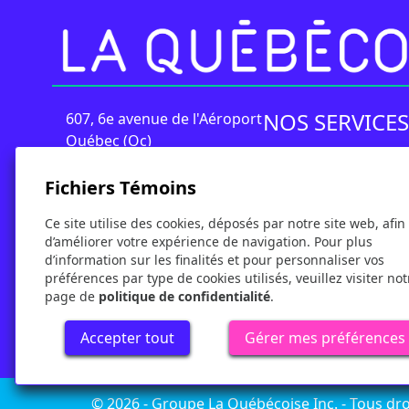
NOS SERVICES
607, 6e avenue de l'Aéroport
Québec (Qc)
G2G 2T4
Transport Nolisé
Fichiers Témoins
Transport Scolaire
Téléphone :
1 888 872-5525
Transport En Comm
Ce site utilise des cookies, déposés par notre site web, afin
d’améliorer votre expérience de navigation. Pour plus
info@autobus.qc.ca
Transport Adapté
d’information sur les finalités et pour personnaliser vos
Transport Interurbai
préférences par type de cookies utilisés, veuillez visiter not
page de
politique de confidentialité
.
Accepter tout
Gérer mes préférences
© 2026 - Groupe La Québécoise Inc. - Tous dro