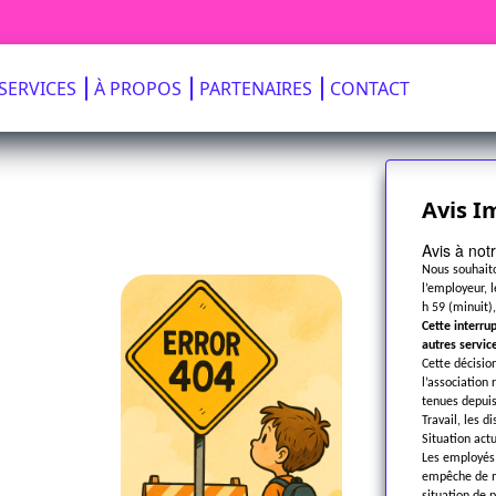
SERVICES
À PROPOS
PARTENAIRES
CONTACT
Avis I
Avis à notr
Nous souhaito
l’employeur, 
h 59 (minuit)
Cette interru
autres servic
Cette décisio
l’association
tenues depuis
Travail, les d
Situation actu
Les employés 
empêche de ma