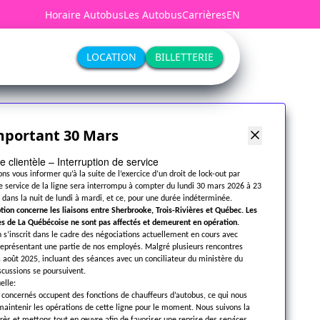
Horaire Autobus
Les Autobus
Carrières
EN
LOCATION
BILLETTERIE
mportant 30 Mars
e clientèle – Interruption de service
ns vous informer qu’à la suite de l’exercice d’un droit de lock-out par
le service de la ligne sera interrompu à compter du lundi 30 mars 2026 à 23
, dans la nuit de lundi à mardi, et ce, pour une durée indéterminée.
ption concerne les liaisons entre Sherbrooke, Trois-Rivières et Québec. Les
es de La Québécoise ne sont pas affectés et demeurent en opération.
n s’inscrit dans le cadre des négociations actuellement en cours avec
 représentant une partie de nos employés. Malgré plusieurs rencontres
 août 2025, incluant des séances avec un conciliateur du ministère du
iscussions se poursuivent.
elle:
concernés occupent des fonctions de chauffeurs d’autobus, ce qui nous
intenir les opérations de cette ligne pour le moment. Nous suivons la