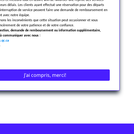
près et mettons tout en œuvre afin de favoriser une reprise des services
leurs délais. Les clients ayant effectué une réservation pour des départs
’interruption de service peuvent faire une demande de remboursement en
 avec notre équipe.
ns les inconvénients que cette situation peut occasionner et vous
ncèrement de votre patience et de votre confiance.
uestion, demande de remboursement ou information supplémentaire,
s à communiquer avec nous :
.qc.ca
5
J'ai compris, merci!