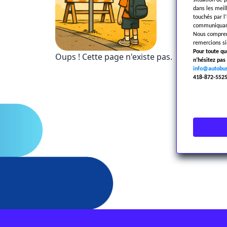
situation de 
dans les meil
touchés par l
communiquant
Nous compreno
remercions si
Pour toute q
Oups ! Cette page n'existe pas.
n’hésitez pa
info@autobus
418-872-552