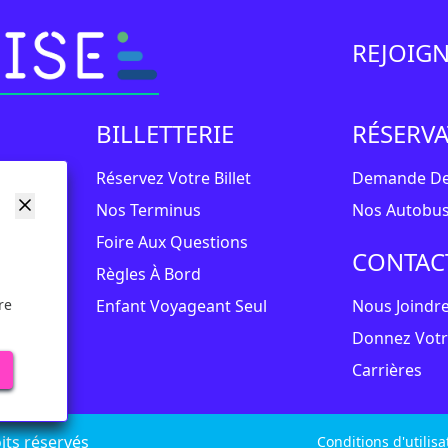
REJOIGN
BILLETTERIE
RÉSERV
Réservez Votre Billet
Demande De
Nos Terminus
Nos Autobu
un
Foire Aux Questions
CONTAC
Règles À Bord
n
Enfant Voyageant Seul
Nous Joindr
re
Donnez Votr
Carrières
its réservés
Conditions d'utilisa